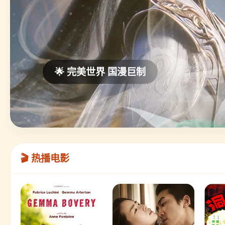
🌟 完美世界 国漫巨制
🎬 热播电影