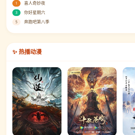
喜人奇妙夜
1
你好星期六
3
奔跑吧第八季
5
✨ 热播动漫