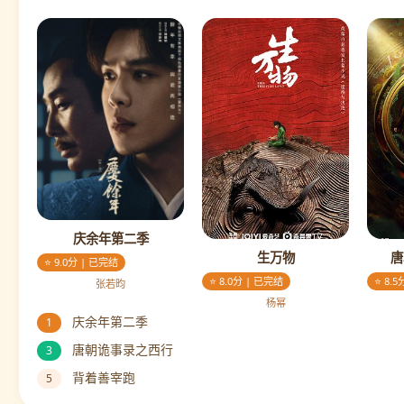
庆余年第二季
生万物
唐
⭐ 9.0分 | 已完结
⭐ 8.0分 | 已完结
⭐ 8.
张若昀
杨幂
庆余年第二季
1
唐朝诡事录之西行
3
背着善宰跑
5