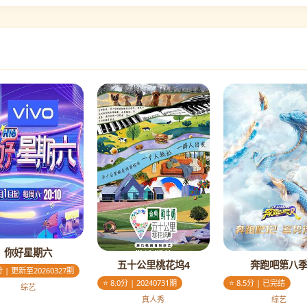
你好星期六
五十公里桃花坞4
奔跑吧第八
0分 | 更新至20260327期
⭐ 8.0分 | 20240731期
⭐ 8.5分 | 已完结
综艺
真人秀
综艺