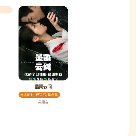
墨雨云间
⭐ 8.0分 | 已完结+番外篇
吴谨言