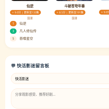
仙逆
斗破苍穹年番
⭐ 9.
⭐ 9.0分 | 更新至133集
⭐ 8.5分 | 更新至191集
国漫
国漫
仙逆
1
凡人修仙传
3
吞噬星空
5
💬 快活影迷留言板