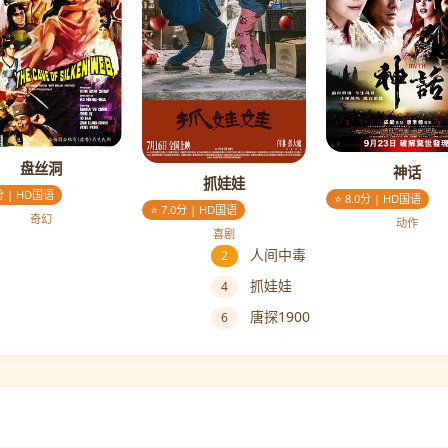
盘丝洞
神话
抓娃娃
5分 | HD国语
⭐ 8.0分 | HD国语
⭐ 7.0分 | HD国语
奇幻
动作
喜剧
人间中毒
2
抓娃娃
4
唐探1900
6