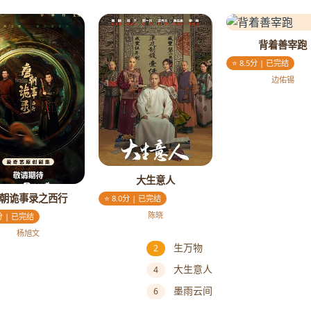
背着善宰跑
⭐ 8.5分 | 已完结
边佑锡
大生意人
朝诡事录之西行
⭐ 8.0分 | 已完结
陈晓
5分 | 已完结
杨旭文
生万物
2
大生意人
4
墨雨云间
6