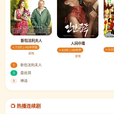
新包法利夫人
人间中毒
⭐ 7.5分 | HD中字版
⭐ 6.
⭐ 8.0分 | HD中字
剧情
爱情
新包法利夫人
1
盘丝洞
3
神话
5
📺 热播连续剧