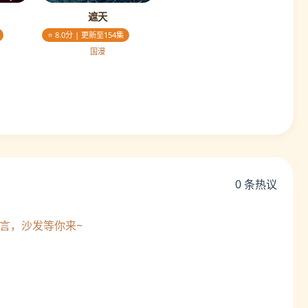
遮天
⭐ 8.0分 | 更新至154集
国漫
0 条热议
来留言，沙发等你来~