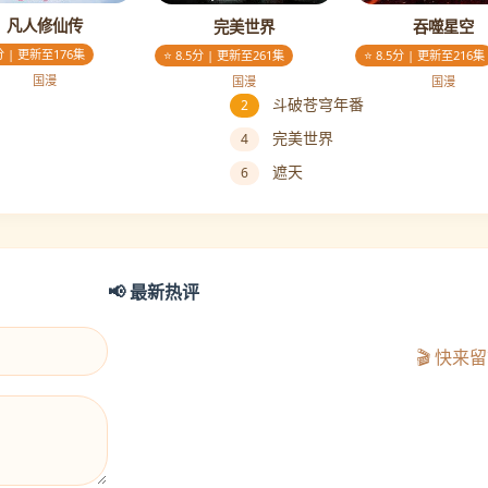
凡人修仙传
完美世界
吞噬星空
0分 | 更新至176集
⭐ 8.5分 | 更新至261集
⭐ 8.5分 | 更新至216集
国漫
国漫
国漫
斗破苍穹年番
2
完美世界
4
遮天
6
📢 最新热评
🎬 快